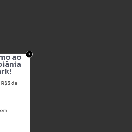
x
imo ao
oiânia
rk!
 R$5 de
 com