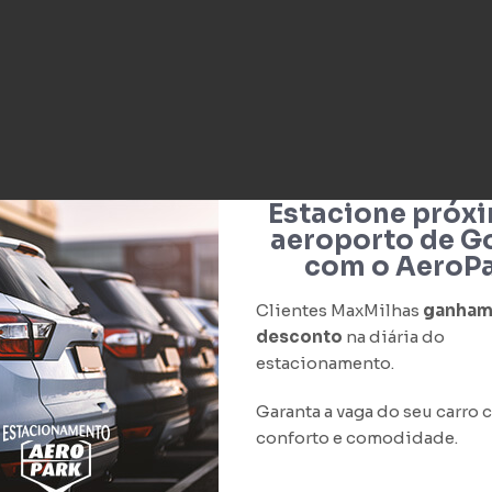
Estacione próx
aeroporto de G
com o AeroPa
Clientes MaxMilhas
ganham
desconto
na diária do
estacionamento.
Garanta a vaga do seu carro
conforto e comodidade.