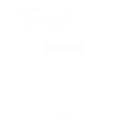
R$ 321,00
em créditos Max
Sem limite para utilização
Cumulativo c/ promoções
BOOK NOW