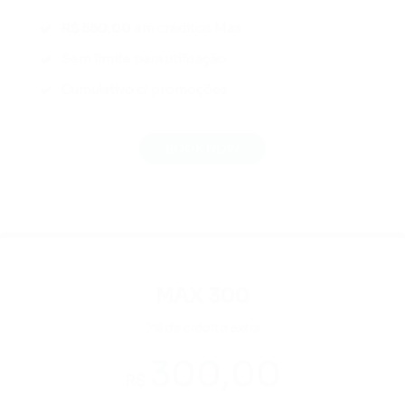
R$ 550,00
em créditos Max
Sem limite para utilização
Cumulativo c/ promoções
BOOK NOW
MAX 300
7% de crédito extra
300,00
R$