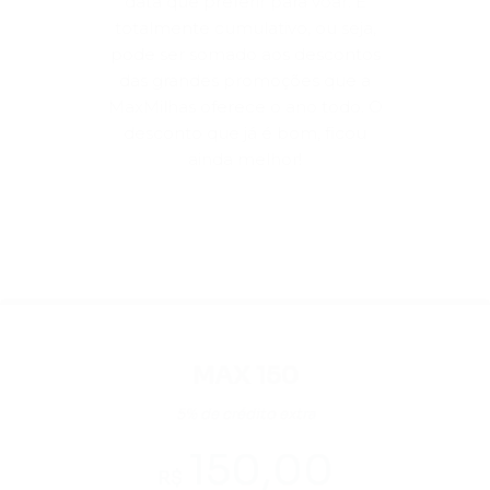
data que preferir para voar. É
totalmente cumulativo, ou seja,
pode ser somado aos descontos
das grandes promoções que a
MaxMilhas oferece o ano todo. O
desconto que já é bom, ficou
ainda melhor!
MAX 150
5% de crédito extra
150,00
R$