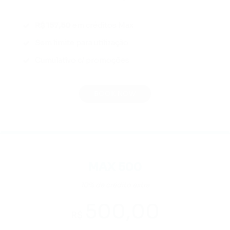
R$ 157,50
em créditos Max
Sem limite para utilização
Cumulativo c/ promoções
BOOK NOW
MAX 500
10% de crédito extra
500,00
R$