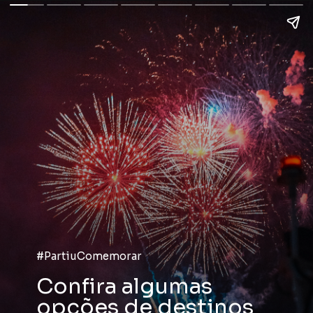
#PartiuComemorar
Confira algumas
opções de destinos