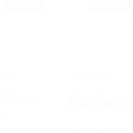
Ver hotéis ➜
Ver hotéis ➜
nto 24h
Formas de pagamento
frequentes
Cartões de créditos
ões/cancelamentos
osco
Cartões de créditos