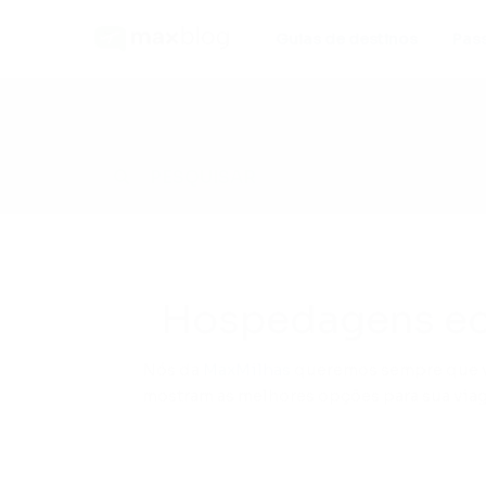
Guias de destinos
Pas
Blog
Hospedagens econômicas nos melho
Hospedagens ec
Nós da
MaxMilhas
queremos sempre que vo
mostram as melhores opções para sua via