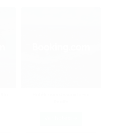
 Rio
Hotéis com desconto em
Recife
Ver hotéis ➜