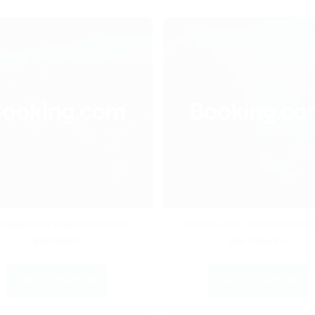
otéis com desconto em
Hotéis com desconto no
Salvador
de Janeiro
Ver hotéis ➜
Ver hotéis ➜