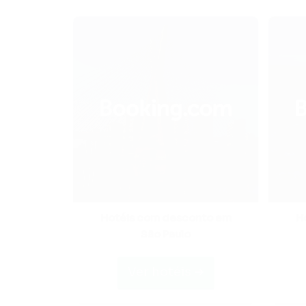
Hotéis com desconto em
H
São Paulo
Ver hotéis ➜