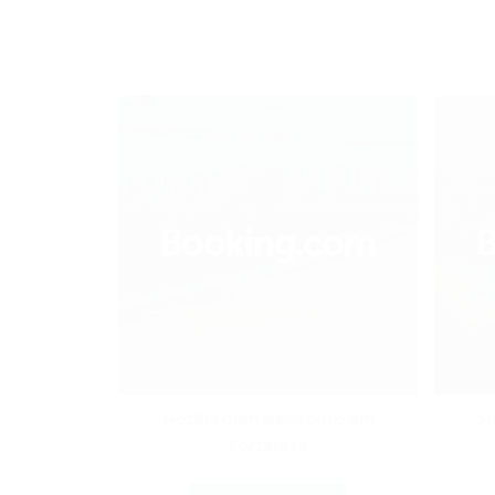
Hotéis com desconto em
H
Fortaleza