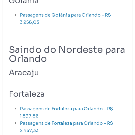
Goiânia
Passagens de Goiânia para Orlando - R$
3.258,03
Saindo do Nordeste para
Orlando
Aracaju
Fortaleza
Passagens de Fortaleza para Orlando - R$
1.897,86
Passagens de Fortaleza para Orlando - R$
2.457,33