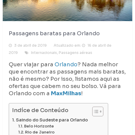
Passagens baratas para Orlando
3 de abril de 2019
Atualizado em:
16 de abril de
2019
Internacionais
,
Passagens aéreas
Quer viajar para
Orlando
? Nada melhor
que encontrar as passagens mais baratas,
não é mesmo? Por isso, listamos aqui as
ofertas que cabem no seu bolso. Vá para
Orlando com a
MaxMilhas
!
Indíce de Conteúdo
Saindo do Sudeste para Orlando
Belo Horizonte
Rio de Janeiro