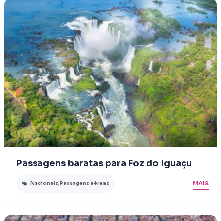
Passagens baratas para Foz do Iguaçu
MAIS
Nacionais
,
Passagens aéreas