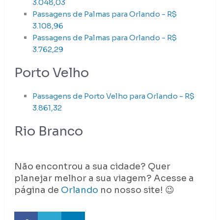
3.048,03
Passagens de Palmas para Orlando - R$
3.108,96
Passagens de Palmas para Orlando - R$
3.762,29
Porto Velho
Passagens de Porto Velho para Orlando - R$
3.861,32
Rio Branco
Não encontrou a sua cidade? Quer
planejar melhor a sua viagem? Acesse a
página de
Orlando
no nosso site! 😉