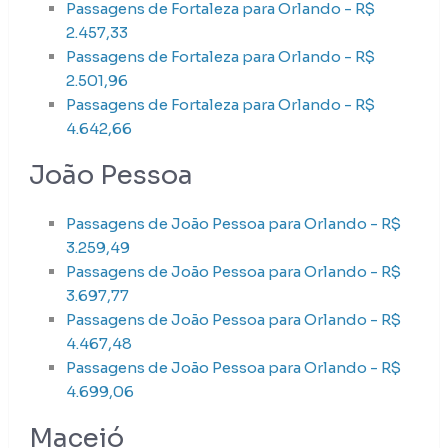
Passagens de Fortaleza para Orlando - R$
2.457,33
Passagens de Fortaleza para Orlando - R$
2.501,96
Passagens de Fortaleza para Orlando - R$
4.642,66
João Pessoa
Passagens de João Pessoa para Orlando - R$
3.259,49
Passagens de João Pessoa para Orlando - R$
3.697,77
Passagens de João Pessoa para Orlando - R$
4.467,48
Passagens de João Pessoa para Orlando - R$
4.699,06
Maceió