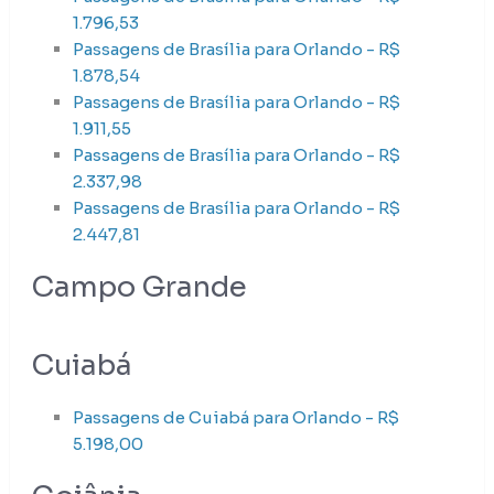
1.796,53
Passagens de Brasília para Orlando - R$
1.878,54
Passagens de Brasília para Orlando - R$
1.911,55
Passagens de Brasília para Orlando - R$
2.337,98
Passagens de Brasília para Orlando - R$
2.447,81
Campo Grande
Cuiabá
Passagens de Cuiabá para Orlando - R$
5.198,00