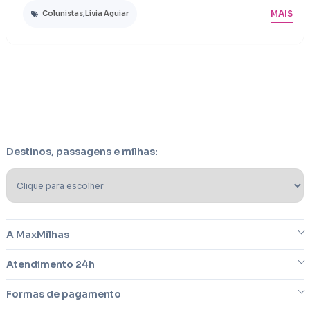
MAIS
Colunistas
,
Lívia Aguiar
Destinos, passagens e milhas:
A MaxMilhas
Atendimento 24h
Sobre nós
Formas de pagamento
Blog
Dúvidas frequentes