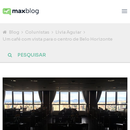
Blog
Colunistas
Lívia Aguiar
Um café com vista para o centro de Belo Horizonte