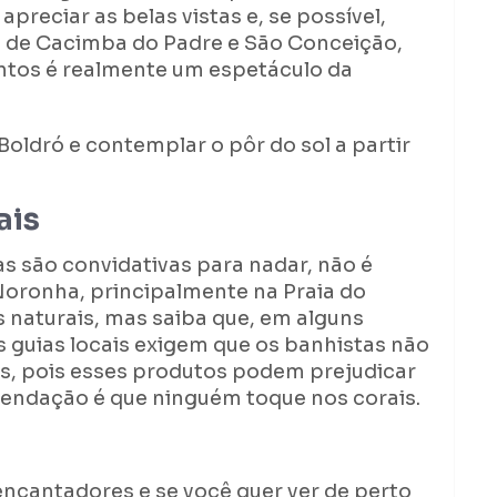
apreciar as belas vistas e, se possível,
ias de Cacimba do Padre e São Conceição,
ontos é realmente um espetáculo da
Boldró e contemplar o pôr do sol a partir
ais
as são convidativas para nadar, não é
ronha, principalmente na Praia do
s naturais, mas saiba que, em alguns
 guias locais exigem que os banhistas não
es, pois esses produtos podem prejudicar
mendação é que ninguém toque nos corais.
encantadores e se você quer ver de perto