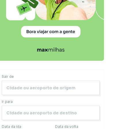
Sair de
Ir para
Data da ida
Data da volta