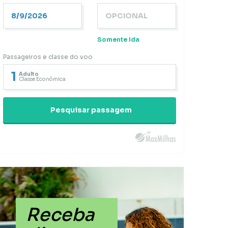
Somente Ida
Passageiros e classe do voo
1
Adulto
Classe Econômica
Pesquisar passagem
Receba