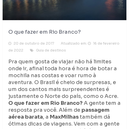
O que fazer em Rio Branco?
20 de outubro de 2017
Atualizado em:
16 de fevereiro
de 2022
Guia de destinos
Pra quem gosta de viajar não há limites
onde ir, afinal toda hora é hora de botar a
mochila nas costas e voar rumo à
aventura. O Brasil é cheio de surpresas, e
um dos cantos mais surpreendentes é
justamente o Norte do país, como o Acre.
O que fazer em Rio Branco?
A gente tem a
resposta pra você. Além de
passagem
aérea barata
, a
MaxMilhas
também dá
ótimas dicas de viagens. Vem com a gente