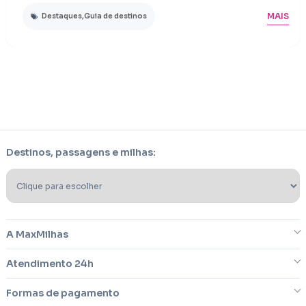
MAIS
Destaques
,
Guia de destinos
Destinos, passagens e milhas:
A MaxMilhas
Atendimento 24h
Sobre nós
Formas de pagamento
Blog
Dúvidas frequentes