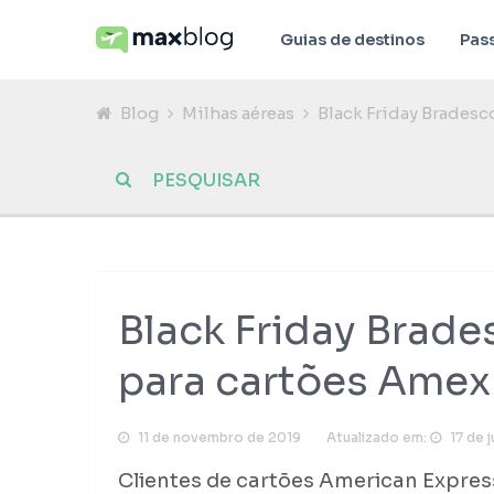
Guias de destinos
Pas
Blog
Milhas aéreas
Black Friday Bradesc
Black Friday Brad
para cartões Amex
11 de novembro de 2019
Atualizado em:
17 de 
Clientes de cartões American Expres