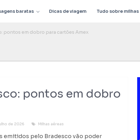
sagens baratas
Dicas de viagem
Tudo sobre milhas
o: pontos em dobro para cartões Amex
esco: pontos em dobro
julho de 2026
Milhas aéreas
s emitidos pelo Bradesco vão poder