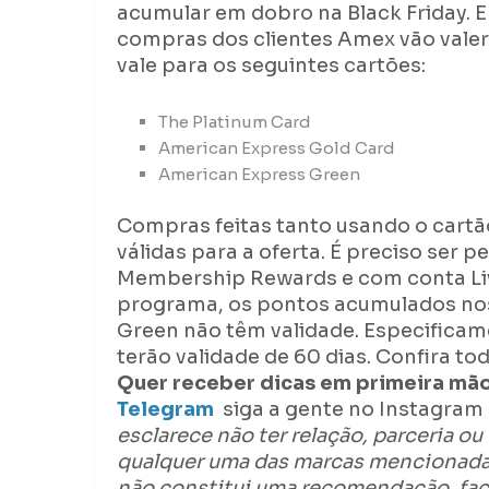
acumular em dobro na Black Friday. 
compras dos clientes Amex vão valer
vale para os seguintes cartões:
The Platinum Card
American Express Gold Card
American Express Green
Compras feitas tanto usando o cartão
válidas para a oferta. É preciso ser p
Membership Rewards e com conta Live
programa, os pontos acumulados nos
Green não têm validade. Especifica
terão validade de 60 dias. Confira to
Quer receber dicas em primeira mão
Telegram
siga a gente no Instagram
esclarece não ter relação, parceria ou
qualquer uma das marcas mencionadas.
não constitui uma recomendação, faça