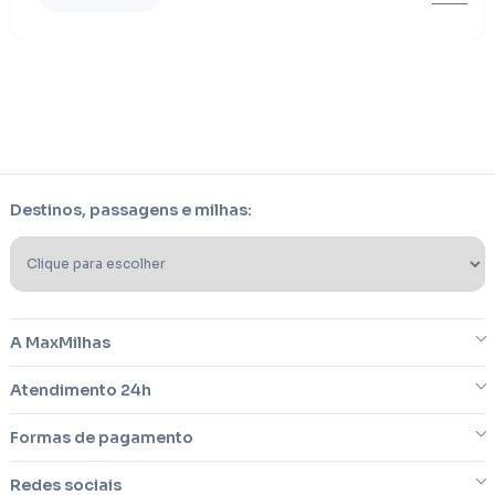
Destinos, passagens e milhas:
A MaxMilhas
Atendimento 24h
Sobre nós
Formas de pagamento
Blog
Dúvidas frequentes
Redes sociais
Imprensa