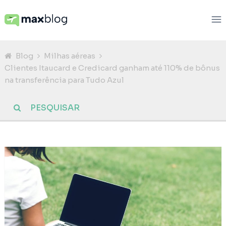
Blog
Milhas aéreas
Clientes Itaucard e Credicard ganham até 110% de bônus
na transferência para Tudo Azul