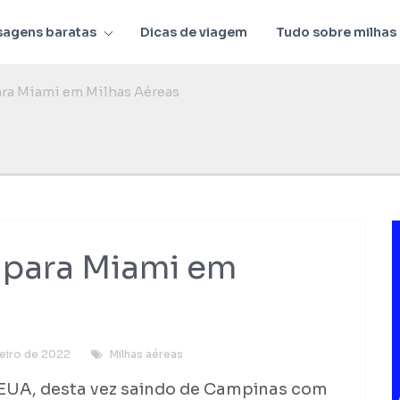
sagens baratas
Dicas de viagem
Tudo sobre milhas
ra Miami em Milhas Aéreas
 para Miami em
reiro de 2022
Milhas aéreas
 EUA, desta vez saindo de Campinas com