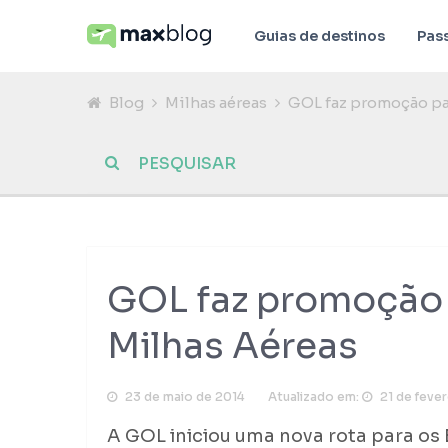
Guias de destinos
Pas
Blog
Milhas aéreas
GOL faz promoção pa
GOL faz promoção
Milhas Aéreas
23 de maio de 2014
Atualizado em:
21 de feve
A GOL iniciou uma nova rota para os