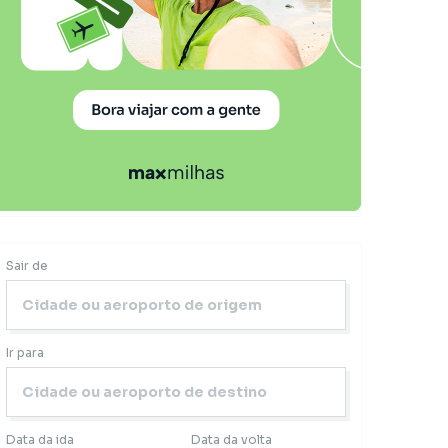
Sair de
Ir para
Data da ida
Data da volta