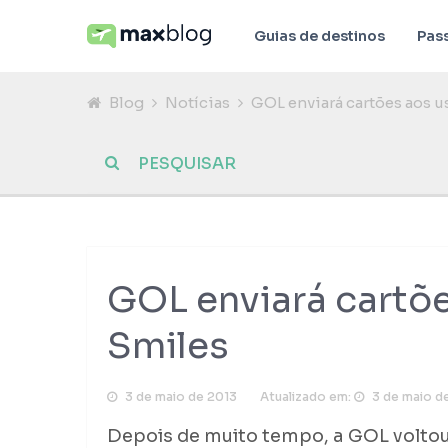
Guias de destinos
Pas
Blog
Notícias
GOL enviará cartões aos u
GOL enviará cartõe
Smiles
3 de maio de 2013
Atualizado em:
3 de maio d
Depois de muito tempo, a GOL voltou 