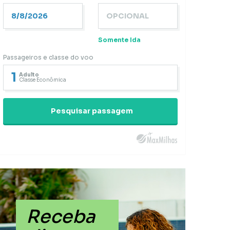
Somente Ida
Passageiros e classe do voo
1
Adulto
Classe Econômica
Pesquisar passagem
Receba