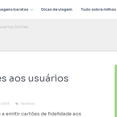
sagens baratas
Dicas de viagem
Tudo sobre milhas
suários Smiles
s aos usuários
e 2013
Notícias
a emitir cartões de fidelidade aos