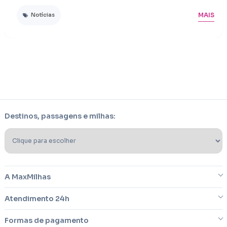
MAIS
Notícias
Destinos, passagens e milhas:
A MaxMilhas
Atendimento 24h
Sobre nós
Formas de pagamento
Blog