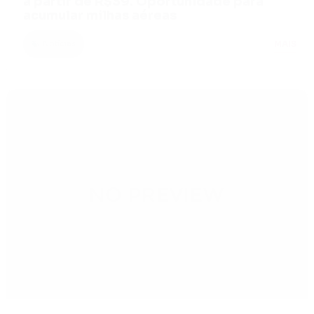
a partir de R$39. Oportunidade para
acumular milhas aéreas
MAIS
Notícias