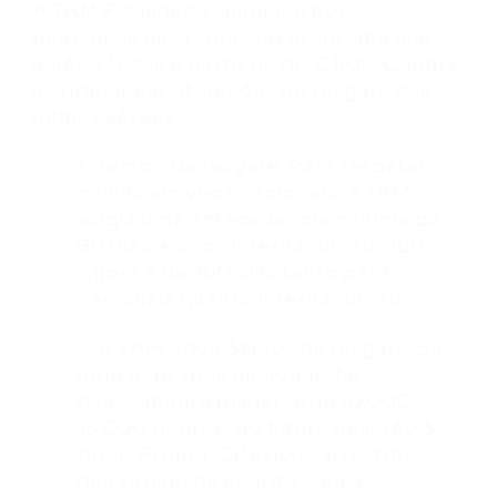
A TAM Fidelidade anunciou hoje
mudanças nas regras no programa que
serão válidas a partir do dia 01/06. Confira
as principais alterações no resgate das
milhas aéreas
:
1. Tempo de resgate: Para resgatar
milhas em voos nacionais, a TAM
exigia uma antecedência mínima de
90 dias e, voos internacionais, 180.
Agora é de 360 dias tanto para
nacionais quanto internacionais.
2. A TAM criou 3 tipos de resgate. Se
hoje para voos nacionais há
basicamente resgates de 10.000 e
15.000 pontos, no futuro haverão 3
tipos: Promo, Clássico e Irrestrito,
que variam de acordo com a