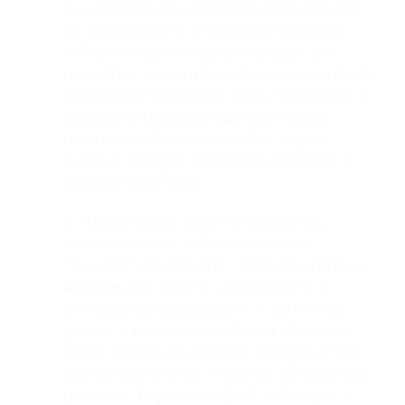
quantidade de assentos disponíveis
na aeronave. O problema é que as
milhas necessárias para fazer um
resgate – que antes não passavam de
15.000 pontos para voos nacionais e
20.000
milhas aéreas
para voos
dentro da América do Sul, agora
podem chegar, respectivamente, a
35.000 e 50.000.
3. Atualmente para remarcar ou
cancelar voos, a TAM cobrava
“pontos” do cliente – 10% das
milhas
aéreas
que foram usadas para a
emissão da passagem. A partir de
junho, a empresa cobrará dinheiro.
Voos nacionais podem chegar a 150
reais e dentro da América do Sul; 100
dólares. Já para os EUA e Europa, o