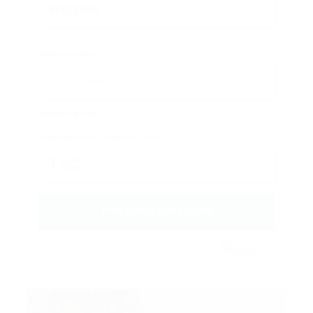
Data da volta
Somente Ida
Passageiros e classe do voo
1
Adulto
Classe Econômica
Pesquisar passagem