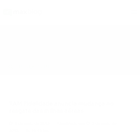
Blog
Notícias
TAM Fidelidade anuncia mudança no resgate das milhas
aéreas
TAM Fidelidade anuncia mudança no
resgate das milhas aéreas
3 de maio de 2013
Atualizado em:
3 de maio de
2013
Notícias