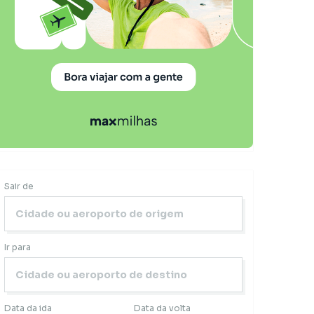
Sair de
Ir para
Data da ida
Data da volta