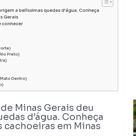
 origem a belíssimas quedas d’água. Conheça
s Gerais
 e conhecer
orte)
Rio Preto)
tra)
 Mato Dentro)
o)
 de Minas Gerais deu
uedas d’água. Conheça
s cachoeiras em Minas