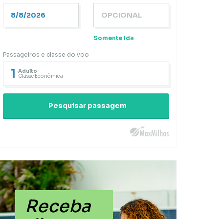
Somente Ida
Passageiros e classe do voo
1
Adulto
Classe Econômica
Pesquisar passagem
Receba