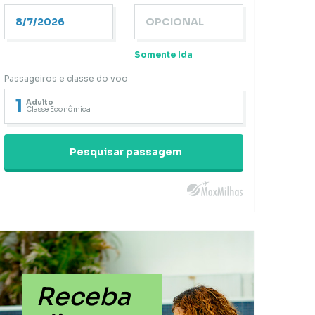
Somente Ida
Passageiros e classe do voo
1
Adulto
Classe Econômica
Pesquisar passagem
Receba