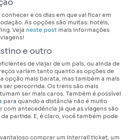
ção
 conhecer e os dias em que vai ficar em
odação. As opções são muitas: hotéis,
ing. Veja
neste post
mais informações
viagens!
stino e outro
icientes de viajar de um país, ou ainda de
preços variam tanto quanto as opções de
 a opção mais barata, mas também a mais
ser percorrida. Os trens são mais
stumam ser mais caros. Também é possível
a
para quando a distância não é muito
jar com antecedência já que as viagens são
 da partida. E, é claro, você também pode
 é vantajoso comprar um interrail ticket, um