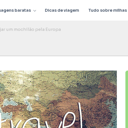
sagens baratas
Dicas de viagem
Tudo sobre milhas
ejar um mochilão pela Europa