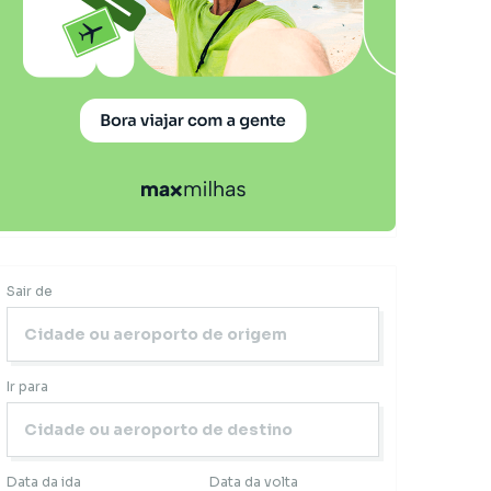
Sair de
Ir para
Data da ida
Data da volta