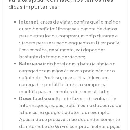
Para te ajudar com isso, nós temos três
dicas importantes:
Internet:
antes de viajar, confira qual o melhor
custo benefício: liberar seu pacote de dados
para o exterior ou comprar um chip durante a
viagem para ser usado enquanto estiver por lá.
Essa escolha, geralmente, vai depender
bastante do tempo de viagem;
Bateria:
sair do hotel com a bateria cheia e o
carregador em mãos às vezes pode não ser o
suficiente. Por isso, nossa dica é: leve um
carregador portátil e tenha-o sempre na
mochila para momentos de necessidade;
Downloads:
você pode fazer o download de
informações, mapas, e até mesmo do acervo de
idiomas no google tradutor, por exemplo.
Apesar de se precaver, não depender somente
da internet e do WiFi é sempre a melhor opção