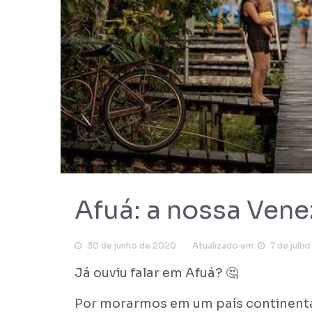
Afuá: a nossa Venez
30 de junho de 2020
Atualizado em:
7 de julh
Já ouviu falar em Afuá? 🤔
Por morarmos em um país continental 