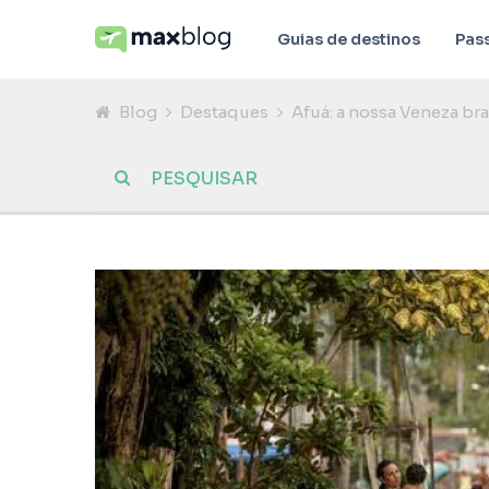
Guias de destinos
Pas
Blog
Destaques
Afuá: a nossa Veneza bra