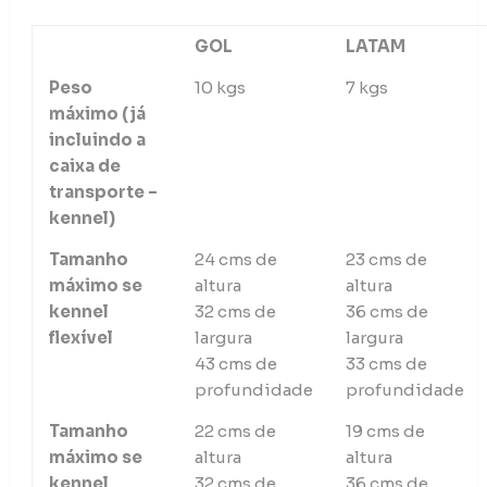
GOL
LATAM
Peso
10 kgs
7 kgs
máximo (já
incluindo a
caixa de
transporte –
kennel)
Tamanho
24 cms de
23 cms de
máximo se
altura
altura
kennel
32 cms de
36 cms de
flexível
largura
largura
43 cms de
33 cms de
profundidade
profundidade
Tamanho
22 cms de
19 cms de
máximo se
altura
altura
kennel
32 cms de
36 cms de