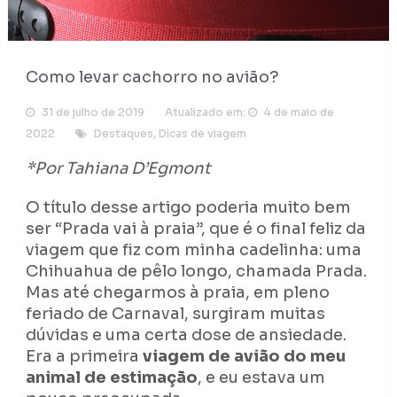
Como levar cachorro no avião?
31 de julho de 2019
Atualizado em:
4 de maio de
2022
Destaques
,
Dicas de viagem
*Por Tahiana D’Egmont
O título desse artigo poderia muito bem
ser “Prada vai à praia”, que é o final feliz da
viagem que fiz com minha cadelinha: uma
Chihuahua de pêlo longo, chamada Prada.
Mas até chegarmos à praia, em pleno
feriado de Carnaval, surgiram muitas
dúvidas e uma certa dose de ansiedade.
Era a primeira
viagem de avião do meu
animal de estimação
, e eu estava um