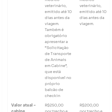
veterinário,
veterinário,
emitido até 10
emitido até 10
dias antes da
dias antes da
viagem.
viagem.
Também é
obrigatório
apresentar a
“Solicitação
de Transporte
de Animais
em Cabine”,
que está
disponível no
próprio
balcão de
checkin
Valor atual –
R$250,00
R$200,00
cabine
por trecho e
por trecho e