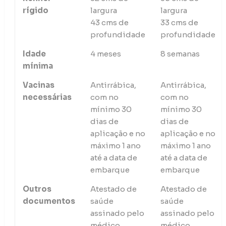
rígido
largura
largura
43 cms de
33 cms de
profundidade
profundidade
Idade
4 meses
8 semanas
mínima
Vacinas
Antirrábica,
Antirrábica,
necessárias
com no
com no
mínimo 30
mínimo 30
dias de
dias de
aplicação e no
aplicação e no
máximo 1 ano
máximo 1 ano
até a data de
até a data de
embarque
embarque
Outros
Atestado de
Atestado de
documentos
saúde
saúde
assinado pelo
assinado pelo
médico
médico