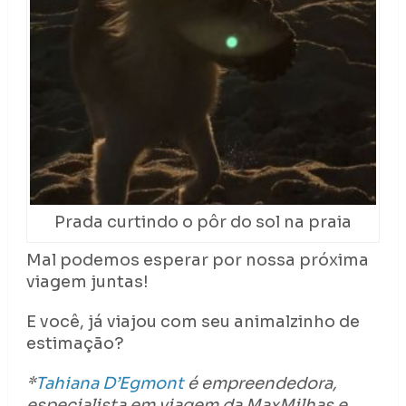
Prada curtindo o pôr do sol na praia
Mal podemos esperar por nossa próxima
viagem juntas!
E você, já viajou com seu animalzinho de
estimação?
*
Tahiana D’Egmont
é empreendedora,
especialista em viagem da MaxMilhas e