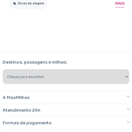
MAIS
Dicas de viagem
Destinos, passagens e milhas:
A MaxMilhas
Atendimento 24h
Sobre nós
Formas de pagamento
Blog
Dúvidas frequentes