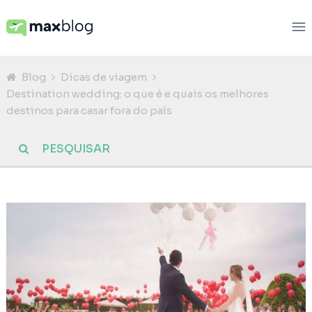
Blog
Dicas de viagem
Destination wedding: o que é e quais os melhores
destinos para casar fora do país