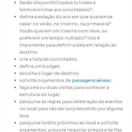
Serão disponibilizados brindes e
lembrancinhas aos convidados?;
defina a estação do ano em que querem se
casar: no verão, no inverno, na primavera?
Vocês querem um inverno com neve, ou
preferem um tempo nublado? Isso é
importante para definir a data em relação ao
destino.
crie a lista de convidados;
defina um budget;
escolha o lugar de destino;
solicite orçamentos de
passagens aéreas
;
faça uma ou duas visitas para conhecer a
estrutura do lugar;
pesquise as regras para celebração de eventos
no local para não ser surpreendido por alguma
taxa;
pesquise hotéis próximos ao local e solicite
orçamentos, procure negociar preços e tarifas