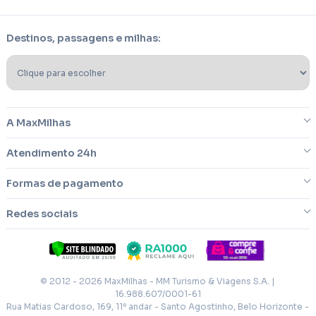
Destinos, passagens e milhas:
A MaxMilhas
Atendimento 24h
Sobre nós
Formas de pagamento
Blog
Dúvidas frequentes
Redes sociais
Imprensa
Reclamações/cancelamentos
Cartões de créditos
Trabalhe conosco
Fale conosco
Facebook
Termos e condições
© 2012 - 2026 MaxMilhas - MM Turismo & Viagens S.A. |
Instagram
16.988.607/0001-61
Cartões de créditos
Política de privacidade
Rua Matias Cardoso, 169, 11º andar - Santo Agostinho, Belo Horizonte -
Twitter