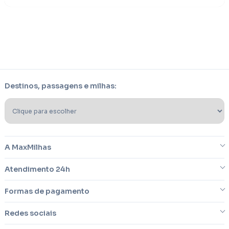
Destinos, passagens e milhas:
A MaxMilhas
Atendimento 24h
Sobre nós
Formas de pagamento
Blog
Dúvidas frequentes
Redes sociais
Imprensa
Reclamações/cancelamentos
Cartões de créditos