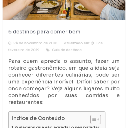
6 destinos para comer bem
24 de novembro de 2015
Atualizado em:
1 de
fevereiro de 2019
Guia de destinos
Para quem aprecia o assunto, fazer um
roteiro gastronômico, em que a ideia seja
conhecer diferentes culinárias, pode ser
uma experiência incrível! Difícil saber por
onde começar? Veja alguns lugares muito
conhecidos por suas comidas e
restaurantes:
Indíce de Conteúdo
6 viagens que vão agradar o seu paladar