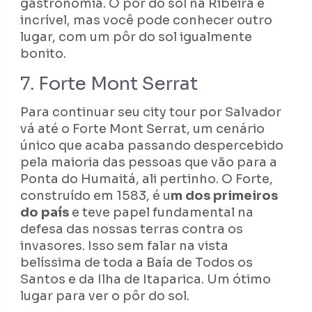
gastronomia. O pôr do sol na Ribeira é
incrível, mas você pode conhecer outro
lugar, com um pôr do sol igualmente
bonito.
7. Forte Mont Serrat
Para continuar seu city tour por Salvador
vá até o Forte Mont Serrat, um cenário
único que acaba passando despercebido
pela maioria das pessoas que vão para a
Ponta do Humaitá, ali pertinho. O Forte,
construído em 1583, é u
m dos primeiros
do país
e teve papel fundamental na
defesa das nossas terras contra os
invasores. Isso sem falar na vista
belíssima de toda a Baía de Todos os
Santos e da Ilha de Itaparica. Um ótimo
lugar para ver o pôr do sol.