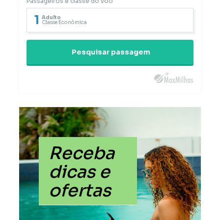
Passageiros e classe do voo
1
Adulto
Classe Econômica
Pesquisar passagem
Receba
dicas e
ofertas