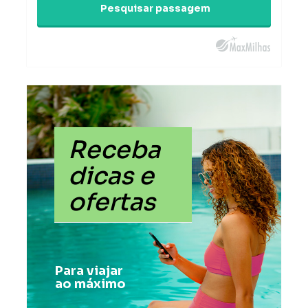
Pesquisar passagem
Receba
dicas e
ofertas
Para viajar
ao máximo