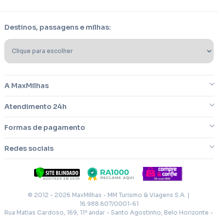
Destinos, passagens e milhas:
A MaxMilhas
Atendimento 24h
Sobre nós
Formas de pagamento
Blog
Dúvidas frequentes
Redes sociais
Imprensa
Reclamações/cancelamentos
Cartões de créditos
Trabalhe conosco
Fale conosco
Facebook
Termos e condições
© 2012 - 2026 MaxMilhas - MM Turismo & Viagens S.A. |
Instagram
16.988.607/0001-61
Cartões de créditos
Política de privacidade
Rua Matias Cardoso, 169, 11º andar - Santo Agostinho, Belo Horizonte -
Twitter