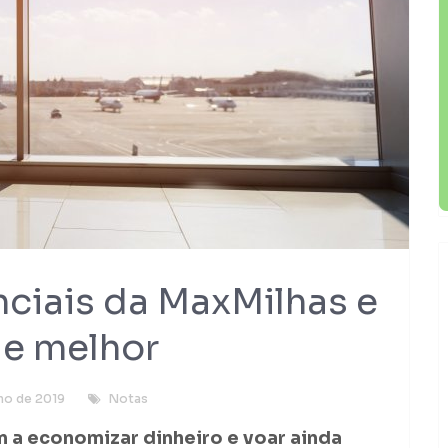
ciais da MaxMilhas e
de melhor
lho de 2019
Notas
m a economizar dinheiro e voar ainda