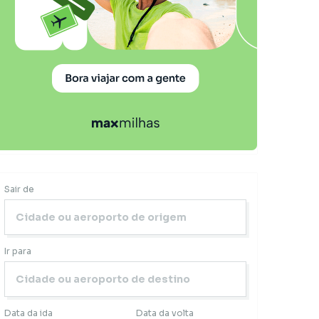
Sair de
Ir para
Data da ida
Data da volta