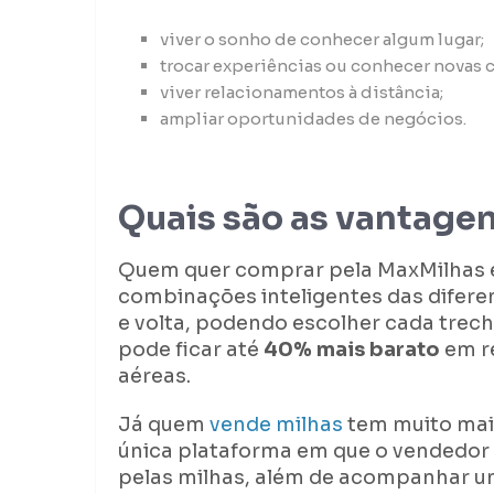
viver o sonho de conhecer algum lugar;
trocar experiências ou conhecer novas c
viver relacionamentos à distância;
ampliar oportunidades de negócios.
Quais são as vantagen
Quem quer comprar pela MaxMilhas en
combinações inteligentes das diferen
e volta, podendo escolher cada trec
pode ficar até
40% mais barato
em r
aéreas.
Já quem
vende milhas
tem muito mais
única plataforma em que o vendedor 
pelas milhas, além de acompanhar um