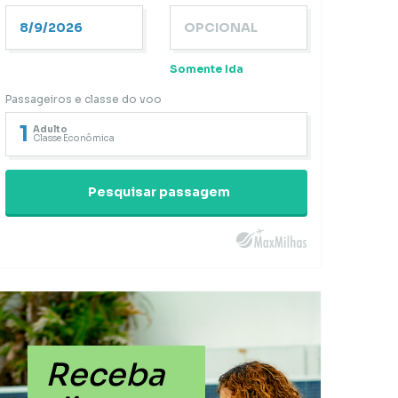
Somente Ida
Passageiros e classe do voo
1
Adulto
Classe Econômica
Pesquisar passagem
Receba