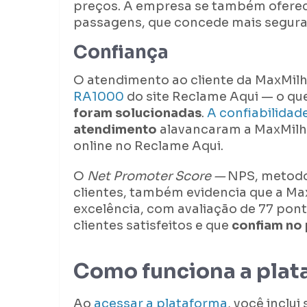
preços. A empresa se também oferec
passagens, que concede mais segura
Confiança
O atendimento ao cliente da MaxMilh
RA1000
do site Reclame Aqui — o qu
foram solucionadas
.
A confiabilidad
atendimento
alavancaram a MaxMilha
online no Reclame Aqui.
O
Net Promoter Score —
NPS, metodol
clientes, também evidencia que a M
excelência, com avaliação de 77 pont
clientes satisfeitos e que
confiam no
Como funciona a plat
Ao
acessar a plataforma
, você inclui