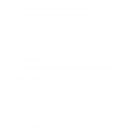
Ir para
Data da ida
Data da volta
Somente Ida
Passageiros e classe do voo
1
Adulto
Classe Econômica