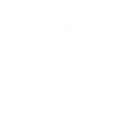
Neste final de semana, a GOL lançou mais
uma edição da promoção Destino
Surpresa e a cidade do momento é
Maceió, que tem passagens de volta por
apenas 2 mil
milhas aéreas
. A promoção é
válida somente até amanhã e funciona
assim: você emite a passagem de ida para
a cidade pelo preço normal e o bilhete de
volta por 2 mil milhas no programa Smiles.
Pelo fato de só a volta para o local de
origem saí por 2.000 pontos, isso acaba
por não beneficiar quem mora na capital
alagoana.
A promoção é válida apenas para saídas
de algumas cidades, sendo estas
Goiânia, Rio de Janeiro (GIG), São Paulo
(GRU e CGH), Campinas, Salvador (SSA)
e Brasília (BSB). Além disso, a oferta só