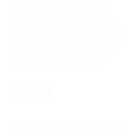
vale para a emissão de ida e volta e
viagens para voos entre 22/03/2013 e
20/05/2013. As passagens emitidas pela
promoção não podem ser alteradas, mas
é possível solicitar o reembolso das
milhas por uma taxa de R$ 100 por trecho.
Para saber quantas milhas aéreas são
necessárias para seu voo, faça uma
pesquisa na
nossa página inicial
.