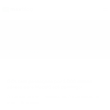
Blog
Notícias
GOL tem passagens por 2.000 milhas aéreas para Maceió
até domingo!
GOL tem passagens por 2.000 milhas
aéreas para Maceió até domingo!
3 de maio de 2013
Atualizado em:
21 de fevereiro de
2022
Notícias