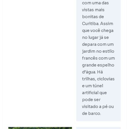
com uma das
vistas mais
bonitas de
Curitiba. Assim
que você chega
no lugar já se
depara com um
jardim no estilo
francês com um
grande espelho
d’água. Há
trilhas, ciclovias
e um túnel
artificial que
pode ser
visitado a pé ou
de barco.