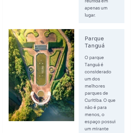
reunida em
apenas um
lugar.
Parque
Tanguá
O parque
Tanguá é
considerado
um dos
melhores
parques de
Curitiba. O que
não é para
menos, o
espaço possui
um mirante