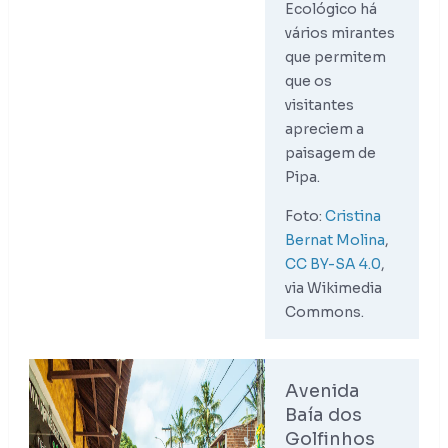
Ecológico há
vários mirantes
que permitem
que os
visitantes
apreciem a
paisagem de
Pipa.
Foto:
Cristina
Bernat Molina
,
CC BY-SA 4.0
,
via Wikimedia
Commons.
Avenida
Baía dos
Golfinhos