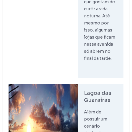
que gostam de
curtir a vida
noturna. Até
mesmo por
isso, algumas
lojas que ficam
nessa avenida
só abrem no
final da tarde.
Lagoa das
Guaraíras
Além de
possuir um
cenário