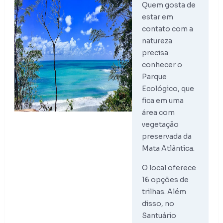
Quem gosta de
estar em
contato com a
natureza
precisa
conhecer o
Parque
Ecológico, que
fica em uma
área com
vegetação
preservada da
Mata Atlântica.
O local oferece
16 opções de
trilhas. Além
disso, no
Santuário