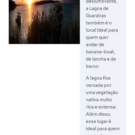
deslumbrante,
a Lagoa de
Guaraíras
também é o
local ideal para
quem quer
andar de
banana-boat,
de lancha e de
barco.
A lagoa fica
cercada por
uma vegetação
nativa muito
rica e extensa.
Além disso,
esse lugar é
ideal para quem