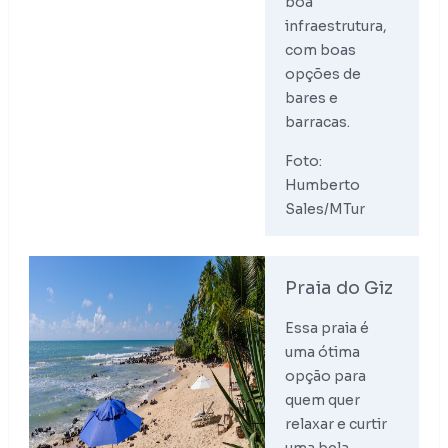
boa
infraestrutura,
com boas
opções de
bares e
barracas.
Foto:
Humberto
Sales/MTur
Praia do Giz
Essa praia é
uma ótima
opção para
quem quer
relaxar e curtir
uma bela