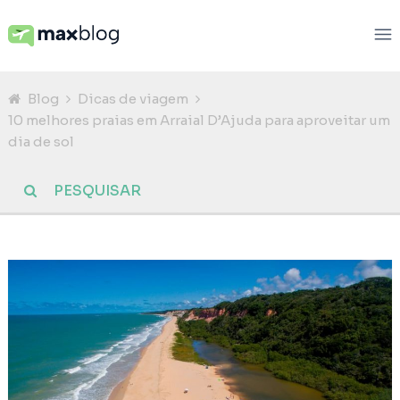
Blog
Dicas de viagem
10 melhores praias em Arraial D’Ajuda para aproveitar um
dia de sol