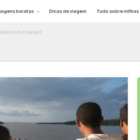
sagens baratas
Dicas de viagem
Tudo sobre milhas
elém com criança?