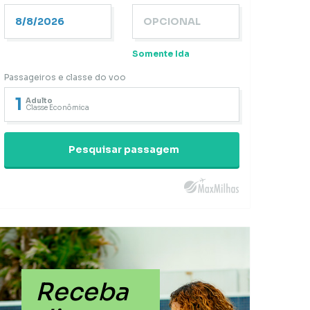
Somente Ida
Passageiros e classe do voo
1
Adulto
Classe Econômica
Pesquisar passagem
Receba