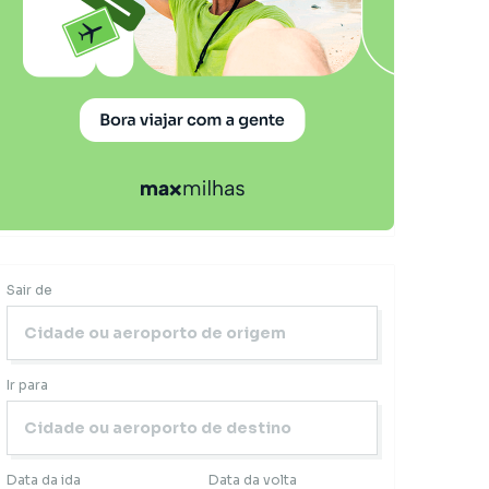
Sair de
Ir para
Data da ida
Data da volta