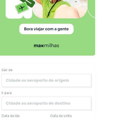
Sair de
Ir para
Data da ida
Data da volta