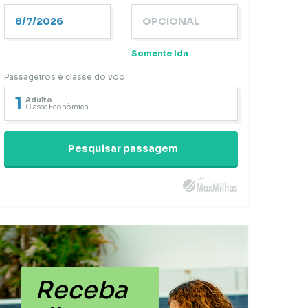
Somente Ida
Passageiros e classe do voo
1
Adulto
Classe Econômica
Pesquisar passagem
Receba