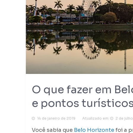
O que fazer em Bel
e pontos turístico
14 de janeiro de 2019
Atualizado em:
2 de julh
Você sabia que
Belo Horizonte
foi a 