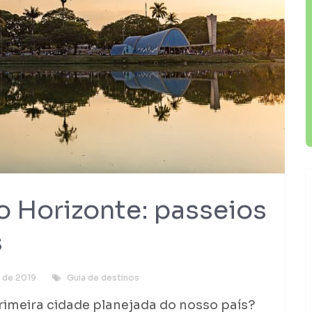
o Horizonte: passeios
s
o de 2019
Guia de destinos
primeira cidade planejada do nosso país?