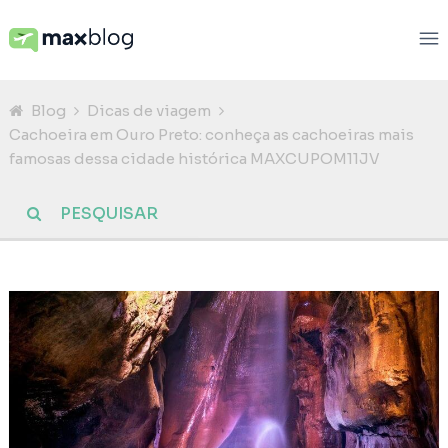
Blog
Dicas de viagem
Cachoeira em Ouro Preto: conheça as cachoeiras mais
famosas dessa cidade histórica MAXCUPOM11JV