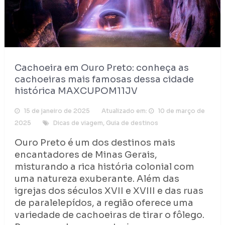
Cachoeira em Ouro Preto: conheça as
cachoeiras mais famosas dessa cidade
histórica MAXCUPOM11JV
15 de janeiro de 2025
Atualizado em:
10 de março de
2025
Dicas de viagem
,
Guia de destinos
Ouro Preto é um dos destinos mais
encantadores de Minas Gerais,
misturando a rica história colonial com
uma natureza exuberante. Além das
igrejas dos séculos XVII e XVIII e das ruas
de paralelepídos, a região oferece uma
variedade de cachoeiras de tirar o fôlego.