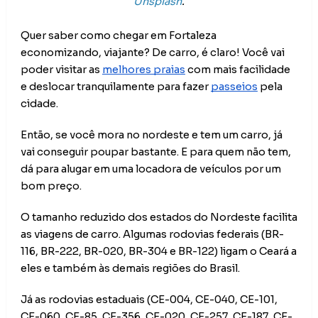
Unsplash
.
Quer saber como chegar em Fortaleza 
economizando, viajante? De carro, é claro! Você vai 
poder visitar as 
melhores praias
 com mais facilidade 
e deslocar tranquilamente para fazer 
passeios
 pela 
cidade.
Então, se você mora no nordeste e tem um carro, já 
vai conseguir poupar bastante. E para quem não tem, 
dá para alugar em uma locadora de veículos por um 
bom preço.
O tamanho reduzido dos estados do Nordeste facilita 
as viagens de carro. Algumas rodovias federais (BR-
116, BR-222, BR-020, BR-304 e BR-122) ligam o Ceará a 
eles e também às demais regiões do Brasil.
Já as rodovias estaduais (CE-004, CE-040, CE-101, 
CE-060, CE-85, CE-356, CE-020, CE-257, CE-187, CE-