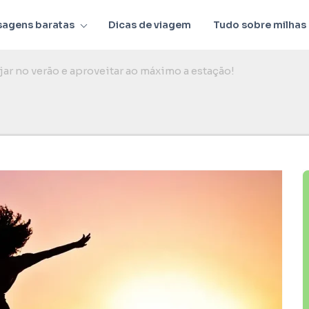
sagens baratas
Dicas de viagem
Tudo sobre milhas
ajar no verão e aproveitar ao máximo a estação!