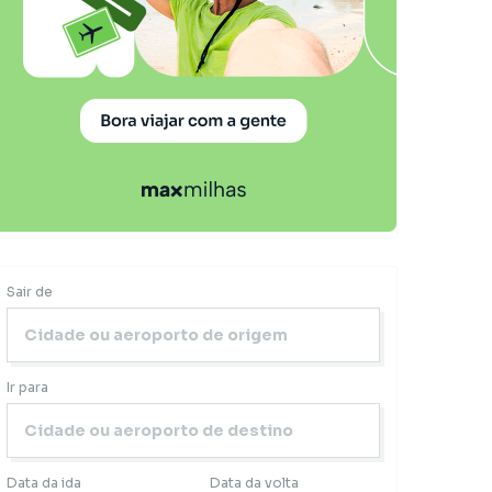
Sair de
Ir para
Data da ida
Data da volta