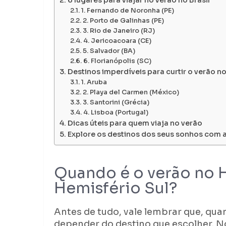
6 lugares para viajar no verão no Brasil
1. Fernando de Noronha (PE)
2. Porto de Galinhas (PE)
3. Rio de Janeiro (RJ)
4. Jericoacoara (CE)
5. Salvador (BA)
6. Florianópolis (SC)
Destinos imperdíveis para curtir o verão no
1. Aruba
2. Playa del Carmen (México)
3. Santorini (Grécia)
4. Lisboa (Portugal)
Dicas úteis para quem viaja no verão
Explore os destinos dos seus sonhos com 
Quando é o verão no 
Hemisfério Sul?
Antes de tudo, vale lembrar que, quan
depender do destino que escolher. N