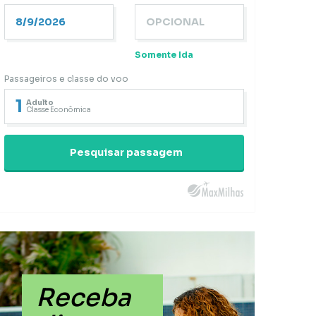
Somente Ida
Passageiros e classe do voo
1
Adulto
Classe Econômica
Pesquisar passagem
Receba