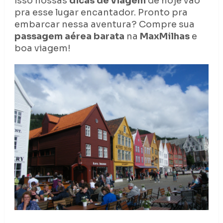
isso nossas
dicas de viagem
de hoje vão
pra esse lugar encantador. Pronto pra
embarcar nessa aventura? Compre sua
passagem aérea barata
na
MaxMilhas
e
boa viagem!