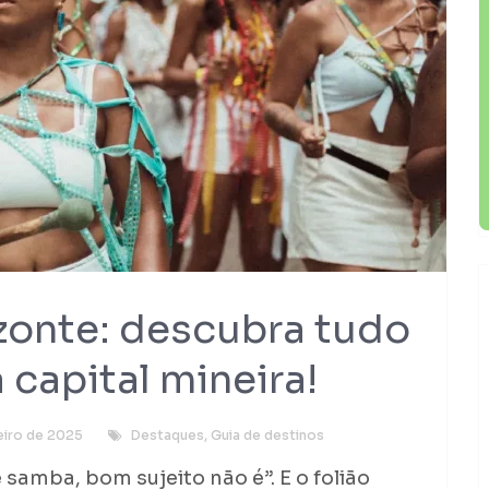
zonte: descubra tudo
 capital mineira!
neiro de 2025
Destaques
,
Guia de destinos
 samba, bom sujeito não é”. E o folião