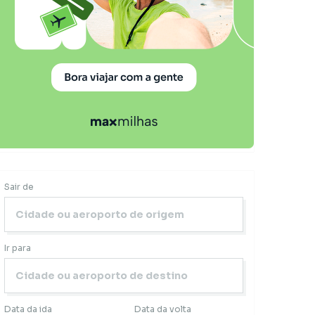
Sair de
Ir para
Data da ida
Data da volta