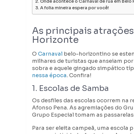
Onde acontece o Carnaval de rua em Belo 
A folia mineira espera por você!
As principais atrações
Horizonte
O
Carnaval
belo-horizontino se esten
milhares de turistas que anseiam por 
sobra e aquele gingado simpático típ
nessa época
. Confira!
1. Escolas de Samba
Os desfiles das escolas ocorrem na r
Afonso Pena. As agremiações do Gru
Grupo Especial tomam as passarelas
Para ser eleita campeã, uma escola p