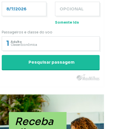
Somente Ida
Passageiros e classe do voo
1
Adulto
Classe Econômica
Pesquisar passagem
Receba