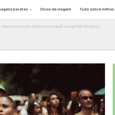
sagens baratas
Dicas de viagem
Tudo sobre milhas
: descubra tudo sobre o carnaval na capital mineira!