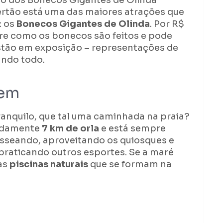
 dos Bonecos Gigantes de Olinda
rtão está uma das maiores atrações que
: os
Bonecos Gigantes de Olinda
. Por R$
re como os bonecos são feitos e pode
estão em exposição – representações de
undo todo.
gem
anquilo, que tal uma caminhada na praia?
madamente
7 km de orla
e está sempre
seando, aproveitando os quiosques e
praticando outros esportes. Se a maré
nas
piscinas naturais
que se formam na