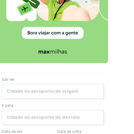
Sair de
Ir para
Data da ida
Data da volta