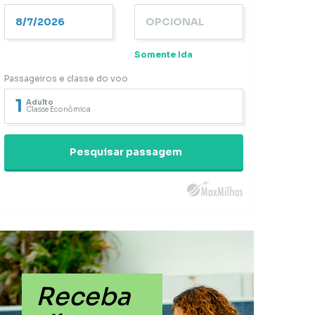
Somente Ida
Passageiros e classe do voo
1
Adulto
Classe Econômica
Pesquisar passagem
Receba