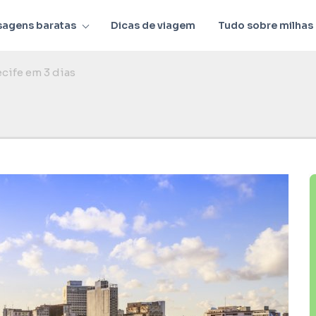
sagens baratas
Dicas de viagem
Tudo sobre milhas
cife em 3 dias