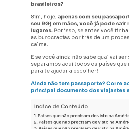
brasileiros?
Sim, hoje,
apenas com seu passaporte
seu RG) em mãos, você já pode sair
lugares.
Por isso, se antes você tin
as burocracias por trás de um proces
calma.
E se você ainda não sabe qual vai se
separamos aqui todos os países que n
para te ajudar a escolher!
Ainda não tem passaporte? Corre aqu
principal documento dos viajantes 
Indíce de Conteúdo
Países que não precisam de visto na Améri
Países que não precisam de visto na Améri
Países que não precisam de visto na Améri