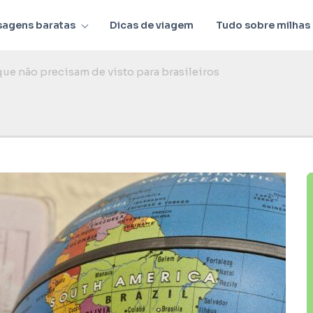
sagens baratas
Dicas de viagem
Tudo sobre milhas
ue não precisam de visto para brasileiros