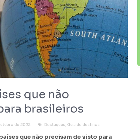
íses que não
ara brasileiros
outubro de 2022
Destaques
,
Guia de destinos
países que não precisam de visto para