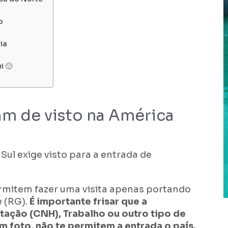
o
ia
i 🙁
am de visto na América
ul exige visto para a entrada de
ermitem fazer uma visita apenas portando
 (RG).
É importante frisar que a
tação (CNH), Trabalho ou outro tipo de
foto, não te permitem a entrada o país.