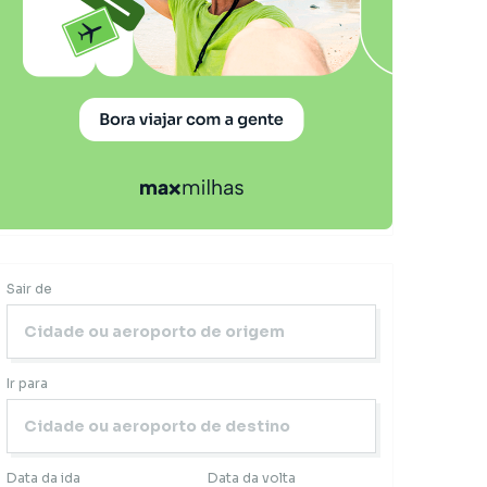
Sair de
Ir para
Data da ida
Data da volta