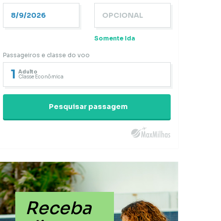
Somente Ida
Passageiros e classe do voo
1
Adulto
Classe Econômica
Pesquisar passagem
Receba