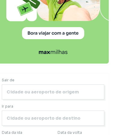
Sair de
Ir para
Data da ida
Data da volta