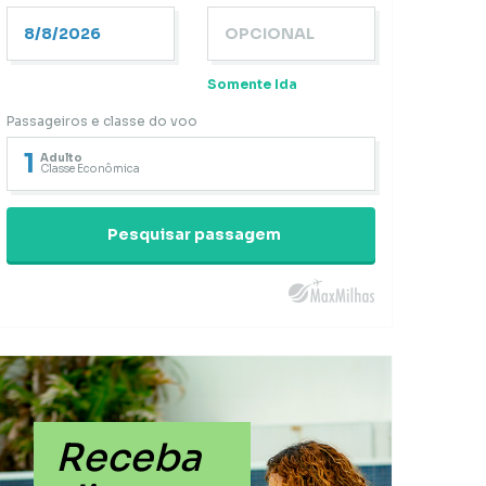
Somente Ida
Passageiros e classe do voo
1
Adulto
Classe Econômica
Pesquisar passagem
Receba