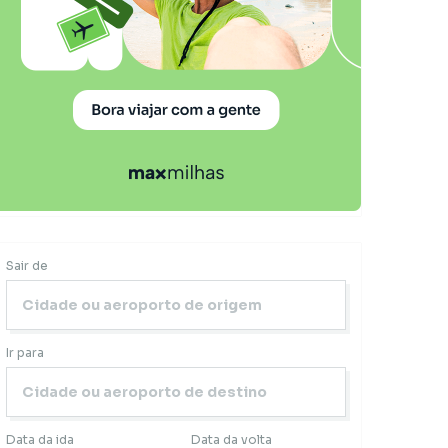
Sair de
Ir para
Data da ida
Data da volta