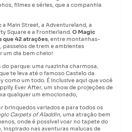
hos, filmes e séries, que a companhia
:
a Main Street, a Adventureland, a
ty Square e a Frontierland.
O Magic
 que 42 atrações
, entre montanhas-
o, passeios de trem e ambientes
ar um dia bem cheio!
a do parque: uma ruazinha charmosa,
que te leva até o famoso Castelo da
y como um todo. É inclusive aqui que você
appily Ever After, um show de projeções de
deixa qualquer um emocionado,
ar brinquedos variados e para todos os
gic Carpets of Aladdin
, uma atração bem
uenos, onde é possível voar no tapete do
, inspirado nas aventuras malucas de