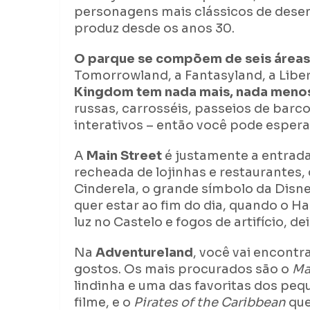
personagens mais clássicos de desen
produz desde os anos 30.
O parque se compõem de seis áreas
Tomorrowland, a Fantasyland, a Liber
Kingdom tem nada mais, nada menos
russas, carrosséis, passeios de barc
interativos – então você pode esper
A
Main Street
é justamente a entrad
recheada de lojinhas e restaurantes, 
Cinderela, o grande símbolo da Disne
quer estar ao fim do dia, quando o H
luz no Castelo e fogos de artifício, 
Na
Adventureland
, você vai encontr
gostos. Os mais procurados são o
Ma
lindinha e uma das favoritas dos peq
filme, e o
Pirates of the Caribbean
que