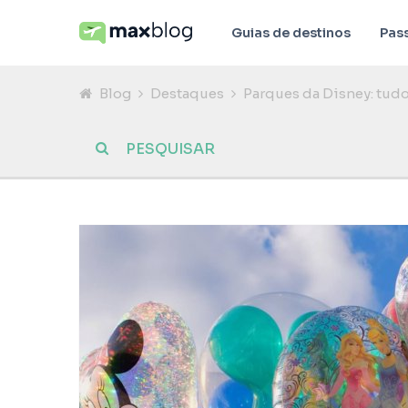
Guias de destinos
Pas
Blog
Destaques
Parques da Disney: tud