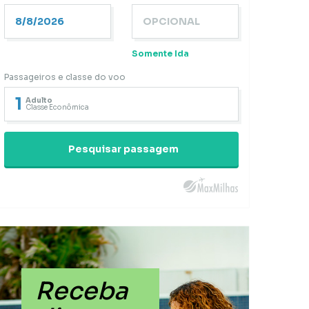
Somente Ida
Passageiros e classe do voo
1
Adulto
Classe Econômica
Pesquisar passagem
Receba