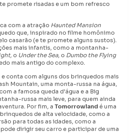
 te promete risadas e um bom refresco
fica com a atração
Haunted Mansion
uedo que, inspirado no filme homônimo
elo casarão (e te promete alguns sustos).
ções mais infantis, como a montanha-
ight,
o
Under the Sea
, o
Dumbo the Flying
edo mais antigo do complexo.
e e conta com alguns dos brinquedos mais
ash Mountain, uma monta-russa na água,
com a famosa queda d’água e a Big
tanha-russa mais leve, para quem ainda
ventura. Por fim, a
Tomorrowland
é uma
 brinquedos de alta velocidade, como a
rsão para todas as idades, como a
de dirigir seu carro e participar de uma