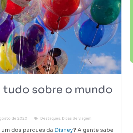
: tudo sobre o mundo
agosto de 2020
Destaques
,
Dicas de viagem
a um dos parques da
Disney
? A gente sabe