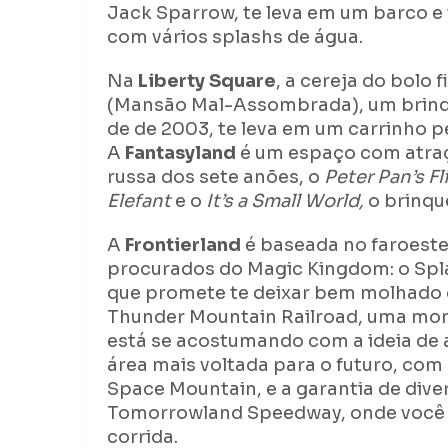
Jack Sparrow, te leva em um barco e
com vários splashs de água.
Na
Liberty Square
, a cereja do bolo 
(Mansão Mal-Assombrada), um brinq
de de 2003, te leva em um carrinho p
A
Fantasyland
é um espaço com atra
russa dos sete anões, o
Peter Pan’s Fl
Elefant
e o
It’s a Small World,
o brinqu
A
Frontierland
é baseada no faroest
procurados do Magic Kingdom: o Spl
que promete te deixar bem molhado 
Thunder Mountain Railroad, uma mon
está se acostumando com a ideia de a
área mais voltada para o futuro, com
Space Mountain, e a garantia de dive
Tomorrowland Speedway, onde você po
corrida.