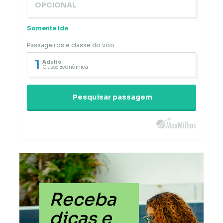
Somente Ida
Passageiros e classe do voo
1
Adulto
Classe Econômica
Pesquisar passagem
Receba
dicas e