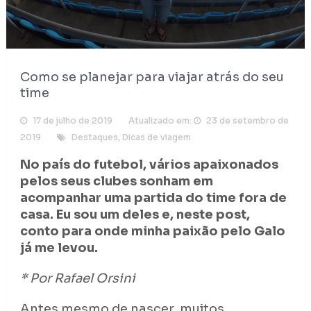
Como se planejar para viajar atrás do seu
time
17 de julho de 2019
Atualizado em:
23 de setembro de
2019
Destaques
,
Dicas de viagem
No país do futebol, vários apaixonados
pelos seus clubes sonham em
acompanhar uma partida do time fora de
casa. Eu sou um deles e, neste post,
conto para onde minha paixão pelo Galo
já me levou.
* Por Rafael Orsini
Antes mesmo de nascer, muitos