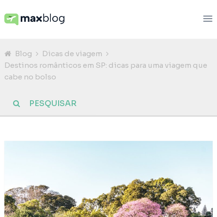
Blog
Dicas de viagem
Destinos românticos em SP: dicas para uma viagem que
cabe no bolso