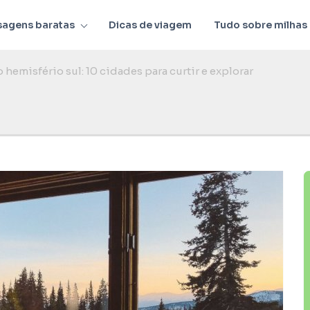
sagens baratas
Dicas de viagem
Tudo sobre milhas
hemisfério sul: 10 cidades para curtir e explorar