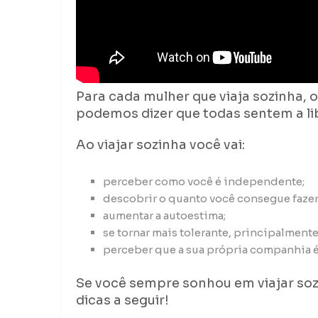
Para cada mulher que viaja sozinha, 
podemos dizer que todas sentem a li
Ao viajar sozinha você vai:
perceber como você é independente;
descobrir o quanto você consegue fazer 
aumentar a autoestima;
se tornar mais tolerante, principalmente
perceber que a sua própria companhia é 
Se você sempre sonhou em viajar soz
dicas a seguir!