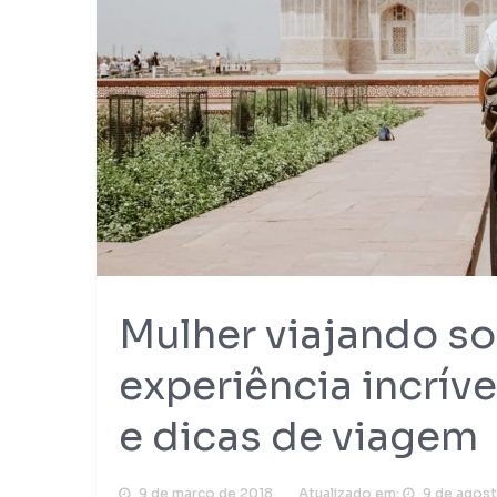
Mulher viajando so
experiência incrív
e dicas de viagem
9 de março de 2018
Atualizado em:
9 de agos