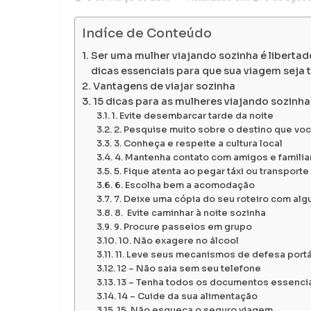
Indíce de Conteúdo
Ser uma mulher viajando sozinha é libertado
dicas essenciais para que sua viagem seja tr
Vantagens de viajar sozinha
15 dicas para as mulheres viajando sozinha
1. Evite desembarcar tarde da noite
2. Pesquise muito sobre o destino que vo
3. Conheça e respeite a cultura local
4. Mantenha contato com amigos e familia
5. Fique atenta ao pegar táxi ou transporte
6. Escolha bem a acomodação
7. Deixe uma cópia do seu roteiro com alg
8. Evite caminhar à noite sozinha
9. Procure passeios em grupo
10. Não exagere no álcool
11. Leve seus mecanismos de defesa portát
12 – Não saia sem seu telefone
13 – Tenha todos os documentos essenciai
14 – Cuide da sua alimentação
15. Não esqueça o seguro viagem