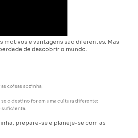
os motivos e vantagens são diferentes. Mas
berdade de descobrir o mundo.
as coisas sozinha;
 se o destino for em uma cultura diferente;
suficiente.
inha, prepare-se e planeje-se com as