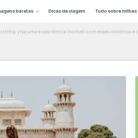
sagens baratas
Dicas de viagem
Tudo sobre milhas
ozinha: viva uma experiência incrível com esses destinos e