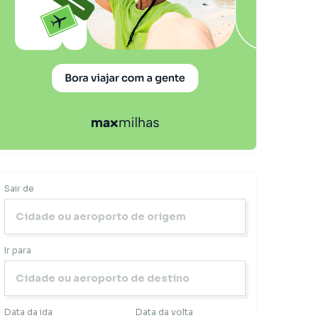
Sair de
Ir para
Data da ida
Data da volta