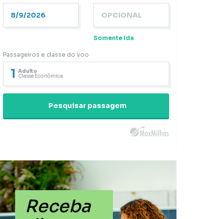
Somente Ida
Passageiros e classe do voo
1
Adulto
Classe Econômica
Pesquisar passagem
Receba